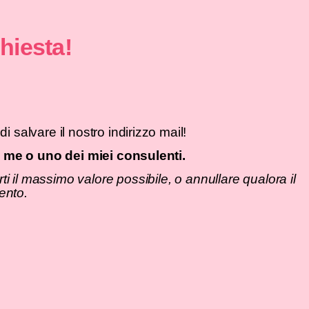
a tua richiesta!
il di conferma!
am e assicurati di salvare il nostro indirizzo m
untamento con me o uno dei miei consulen
 necessarie a darti il massimo valore possibile,
 nostro affiancamento.
io il telefono!